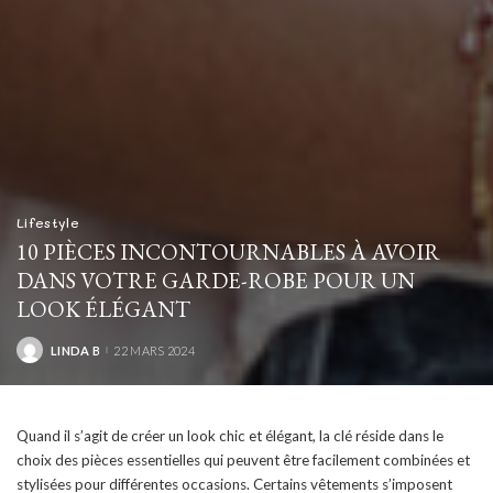
Lifestyle
10 PIÈCES INCONTOURNABLES À AVOIR
DANS VOTRE GARDE-ROBE POUR UN
LOOK ÉLÉGANT
LINDA B
22 MARS 2024
POSTED
BY
Quand il s’agit de créer un look chic et élégant, la clé réside dans le
choix des pièces essentielles qui peuvent être facilement combinées et
stylisées pour différentes occasions. Certains vêtements s’imposent