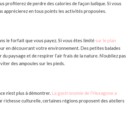
us profiterez de perdre des calories de façon ludique. Si vous
s apprécierez en tous points les activités proposées.
ns le forfait que vous payez. Si vous êtes limité
sur le plan
our en découvrant votre environnement. Des petites balades
u paysage et de respirer l’air frais de la nature. N’oubliez pas
viter des ampoules sur les pieds.
ce n’est plus à démontrer.
La gastronomie de l’Hexagone a
ur richesse culturelle, certaines régions proposent des ateliers
z alors contribuer à la transformation du fromage ou apprendre