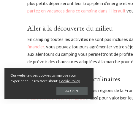
plus petits dépenseront leur trop-plein d’énergie et vo
partez en vacances dans ce camping dans l’Herault
vou
Aller à la découverte du milieu
En camping toutes les activités ne sont pas incluses da
financier
, vous pouvez toujours agrémenter votre séj
aux alentours du camping vous permettront de profiter d
de prévoir des chaussures adaptées à la marche pour é
Our website uses cookies to improve your
Participer à des ateliers culinaires
experience. Learn more about:
Cookie Policy
La renommée de la gastronomie des régions de la Fran
ACCEPT
même été sacré par l’UNESCO
. Aussi pour valoriser le
culinaires aux campeurs et aux touristes. Vous pouve
à faire des pâtisseries locales.