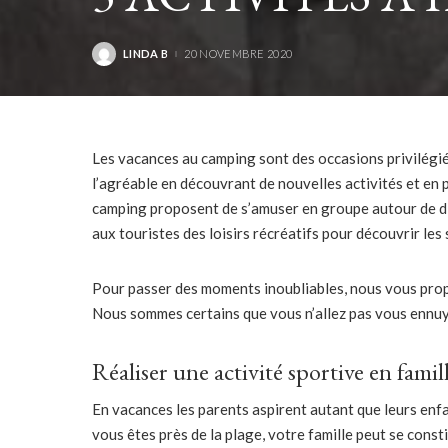
LINDA B
20 NOVEMBRE 2020
POSTED
BY
Les vacances au camping sont des occasions privilégiée
l’agréable en découvrant de nouvelles activités et en 
camping proposent de s’amuser en groupe autour de dif
aux touristes des loisirs récréatifs pour découvrir les s
Pour passer des moments inoubliables, nous vous propo
Nous sommes certains que vous n’allez pas vous ennuy
Réaliser une activité sportive en famil
En vacances les parents aspirent autant que leurs enf
vous êtes près de la plage, votre famille peut se const