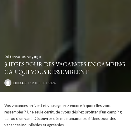
Détente et voyage
3 IDÉES POUR DES VACANCES EN CAMPING
CAR QUI VOUS RESSEMBLENT
LINDA B
18 JUILLET 2024
POSTED
BY
Vos vacances arrivent et vous ignorez encore à quoi elles vont
ressembler ? Une seule certitude : vous désirez profiter d’un camping-
car ou d’un van ! Découvrez dès maintenant nos 3 idées pour des
vacances inoubliables et agréables.