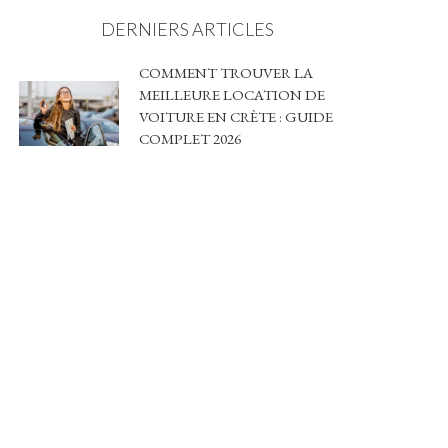
DERNIERS ARTICLES
COMMENT TROUVER LA
MEILLEURE LOCATION DE
VOITURE EN CRÈTE : GUIDE
COMPLET 2026
2 AOÛT 2026
MA TERRASSE ENFIN
OMBRAGÉE : COMMENT J’AI
TROUVÉ LA BONNE
SOLUTION ENTRE STYLE,
CONFORT ET BUDGET
4 JUILLET 2026
CHAUFFAGE AU BOIS :
PERFORMANCE, ÉCONOMIES
ET IMPACT ÉCOLOGIQUE
POUR VOTRE LOGEMENT