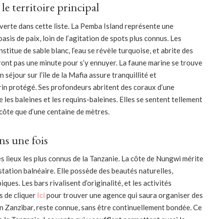
le territoire principal
 verte dans cette liste. La Pemba Island représente une
oasis de paix, loin de l’agitation de spots plus connus. Les
titue de sable blanc, l’eau se révèle turquoise, et abrite des
ont pas une minute pour s’y ennuyer. La faune marine se trouve
n séjour sur l’île de la Mafia assure tranquillité et
arin protégé. Ses profondeurs abritent des coraux d’une
les baleines et les requins-baleines. Elles se sentent tellement
a côte que d’une centaine de mètres.
ns une fois
s lieux les plus connus de la Tanzanie. La côte de Nungwi mérite
 station balnéaire. Elle possède des beautés naturelles,
ues. Les bars rivalisent d’originalité, et les activités
s de cliquer
Ici
pour trouver une agence qui saura organiser des
en Zanzibar, reste connue, sans être continuellement bondée. Ce