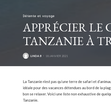
Détente et voyage
APPRÉCIER LE 
TANZANIE À TR
LINDA B
18 JANVIER 2021
POSTED
BY
La Tanzanie n’est pas qu’une terre de safari et d’ani
idéale pour des vacances détendues au bord de la plage. 
bon se relaxer. Voici une liste non exhaustive de quel
Tanzanie.