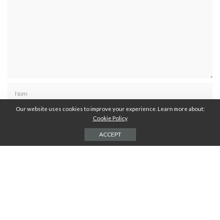
Our website uses cookies to improve your experience. Learn more about:
Cookie Policy
ACCEPT
Résoudre :
*
17 − 8 =