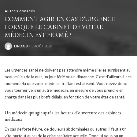
Autres conseils
COMMENT AGIR EN CAS D’URGENCE
LORSQUE LE CABINET DE VOTRE
MÉDECIN EST FERMÉ ?
LINDA B
3 AOÛT 2020
POSTED
BY
Les urgences santé ne doivent pas attendre même si elles surgissent au
beau milieu de la nuit, un jour férié ou un dimanche. C’est d’ailleurs à ces
moments-là que votre médecin traitant est absent. Vous devez donc
vous tourner vers un autre médecin, en mesure de vous prendre en
charge dans les plus brefs délais, en fonction de votre état de santé.
Un médecin qui agit après les heures d’ouverture des cabinets
médicaux
En cas de forte fièvre, de douleurs abdominales ou autres, il faut agir
vite, surtout au vu de la crise sanitaire actuelle. Donc, si vous ou un