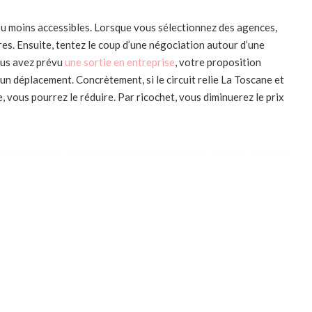
 ou moins accessibles. Lorsque vous sélectionnez des agences,
es. Ensuite, tentez le coup d’une négociation autour d’une
vous avez prévu
une sortie en entreprise
, votre proposition
n déplacement. Concrètement, si le circuit relie La Toscane et
e, vous pourrez le réduire. Par ricochet, vous diminuerez le prix
r Facebook
Partager sur Twitter
t indiqués avec
*