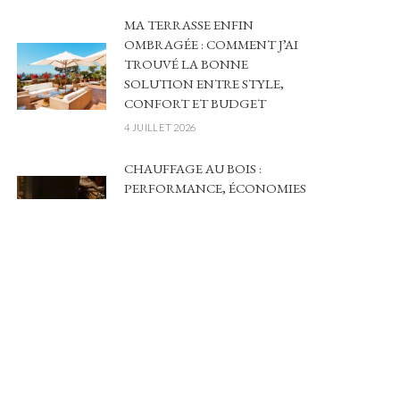
MA TERRASSE ENFIN
OMBRAGÉE : COMMENT J’AI
TROUVÉ LA BONNE
SOLUTION ENTRE STYLE,
CONFORT ET BUDGET
4 JUILLET 2026
CHAUFFAGE AU BOIS :
PERFORMANCE, ÉCONOMIES
ET IMPACT ÉCOLOGIQUE
POUR VOTRE LOGEMENT
20 FÉVRIER 2026
POWERPOINT EN 2026 :
POURQUOI LE DESIGN DE VOS
SUPPORTS EST DEVENU
VOTRE MEILLEUR LEVIER DE
CROISSANCE
17 FÉVRIER 2026