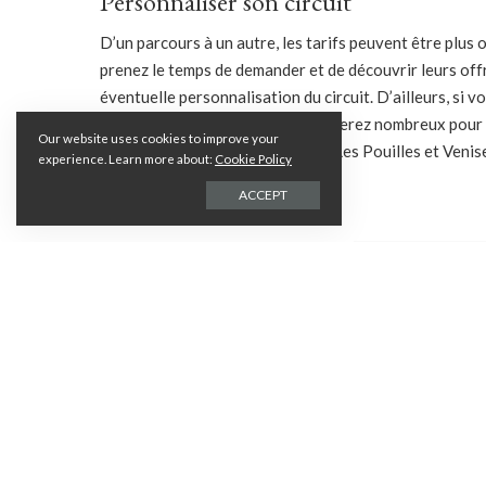
Personnaliser son circuit
D’un parcours à un autre, les tarifs peuvent être plus
prenez le temps de demander et de découvrir leurs offr
éventuelle personnalisation du circuit. D’ailleurs, si 
pourra être considérée car vous serez nombreux pour u
Our website uses cookies to improve your
la région des lacs en passant par Les Pouilles et Venis
experience. Learn more about:
Cookie Policy
de votre circuit en Italie.
ACCEPT
Partager su
PARTAGES
Laisser une réponse
Votre adresse e-mail ne sera pas publiée.
Les champs obligatoires son