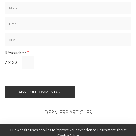
Résoudre :
*
7 × 22 =
DERNIERS ARTICLES
COMMENT TROUVER LA MEILLEURE
Our website uses cookies to improve your experience. Learn more about:
LOCATION DE VOITURE EN CRÈTE : GUIDE
Cookie Policy