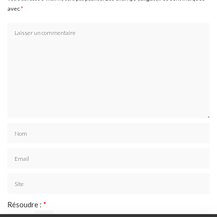
avec
*
Résoudre :
*