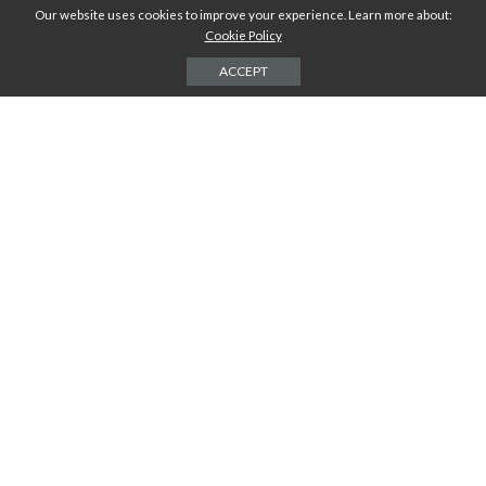
8 + 23 =
Our website uses cookies to improve your experience. Learn more about:
Cookie Policy
ACCEPT
DERNIERS ARTICLES
COMMENT TROUVER LA MEILLEURE
LOCATION DE VOITURE EN CRÈTE : GUIDE
COMPLET 2026
2 AOÛT 2026
MA TERRASSE ENFIN OMBRAGÉE :
COMMENT J’AI TROUVÉ LA BONNE
SOLUTION ENTRE STYLE, CONFORT ET
BUDGET
4 JUILLET 2026