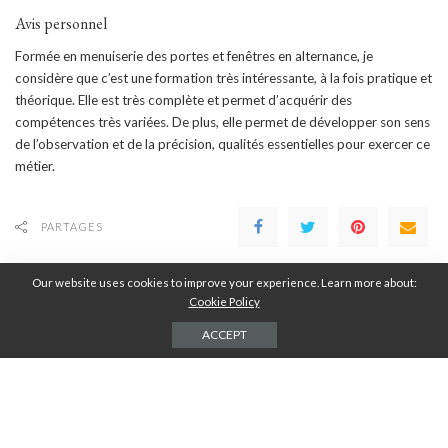
Avis personnel
Formée en menuiserie des portes et fenêtres en alternance, je
considère que c’est une formation très intéressante, à la fois pratique et
théorique. Elle est très complète et permet d’acquérir des
compétences très variées. De plus, elle permet de développer son sens
de l’observation et de la précision, qualités essentielles pour exercer ce
métier.
PARTAGES
Our website uses cookies to improve your experience. Learn more about:
Cookie Policy
Laisser une réponse
ACCEPT
Votre adresse e-mail ne sera pas publiée.
Les champs obligatoires sont indiqués
avec
*