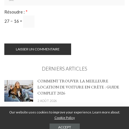
Résoudre :
*
27 − 16 =
DERNIERS ARTICLES
COMMENT TROUVER LA MEILLEURE
LOCATION DE VOITURE EN CRÈTE : GUIDE
COMPLET 2026
2 AOÛT 2026
Our website uses cookies to improve your experience. Learn more about:
MA TERRASSE ENFIN OMBRAGÉE :
Cookie Policy
COMMENT J’AI TROUVÉ LA BONNE
SOLUTION ENTRE STYLE, CONFORT ET
ACCEPT