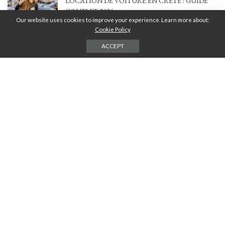
LOCATION DE VOITURE EN CRÈTE : GUIDE
COMPLET 2026
Our website uses cookies to improve your experience. Learn more about:
2 AOÛT 2026
Cookie Policy
ACCEPT
MA TERRASSE ENFIN OMBRAGÉE :
COMMENT J’AI TROUVÉ LA BONNE
SOLUTION ENTRE STYLE, CONFORT ET
BUDGET
4 JUILLET 2026
CHAUFFAGE AU BOIS : PERFORMANCE,
ÉCONOMIES ET IMPACT ÉCOLOGIQUE POUR
VOTRE LOGEMENT
20 FÉVRIER 2026
POWERPOINT EN 2026 : POURQUOI LE
DESIGN DE VOS SUPPORTS EST DEVENU
VOTRE MEILLEUR LEVIER DE CROISSANCE
17 FÉVRIER 2026