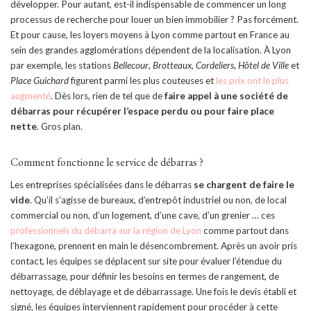
développer. Pour autant, est-il indispensable de commencer un long
processus de recherche pour louer un bien immobilier ? Pas forcément.
Et pour cause, les loyers moyens à Lyon comme partout en France au
sein des grandes agglomérations dépendent de la localisation. À Lyon
par exemple, les stations
Bellecour
,
Brotteaux
,
Cordeliers
,
Hôtel de Ville
et
Place Guichard
figurent parmi les plus couteuses et
les prix ont le plus
augmenté
. Dès lors, rien de tel que de
faire appel à une société de
débarras pour récupérer l’espace perdu ou pour faire place
nette
. Gros plan.
Comment fonctionne le service de débarras ?
Les entreprises spécialisées dans le débarras
se chargent de faire le
vide
. Qu’il s’agisse de bureaux, d’entrepôt industriel ou non, de local
commercial ou non, d’un logement, d’une cave, d’un grenier … ces
professionnels du débarra sur la région de Lyon
comme partout dans
l’hexagone, prennent en main le désencombrement. Après un avoir pris
contact, les équipes se déplacent sur site pour évaluer l’étendue du
débarrassage, pour définir les besoins en termes de rangement, de
nettoyage, de déblayage et de débarrassage. Une fois le devis établi et
signé, les équipes interviennent rapidement pour procéder à cette