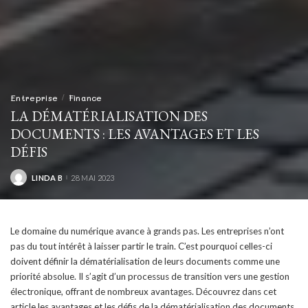
Entreprise
Finance
LA DÉMATÉRIALISATION DES
DOCUMENTS : LES AVANTAGES ET LES
DÉFIS
LINDA B
28 MAI 2023
POSTED
BY
Le domaine du numérique avance à grands pas. Les entreprises n’ont
pas du tout intérêt à laisser partir le train. C’est pourquoi celles-ci
doivent définir la dématérialisation de leurs documents comme une
priorité absolue. Il s’agit d’un processus de transition vers une gestion
électronique, offrant de nombreux avantages. Découvrez dans cet
article les avantages et les défis de la dématérialisation des documents,