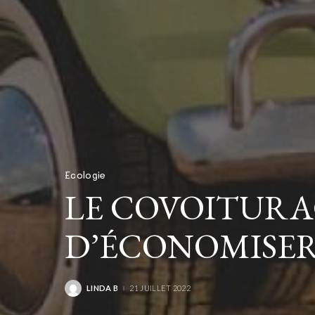
Ecologie
LE COVOITURA
D’ÉCONOMISER
LINDA B
21 JUILLET 2022
POSTED
BY