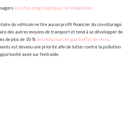
assagers
lors d’un long trajet pour le rentabiliser
.
iétaire du véhicule ne tire aucun profit financier du covoiturage.
aire des autres moyens de transport et tend à se développer de
les de plus de 30 %
des émissions de gaz à effet de serre
.
nts est devenu une priorité afin de lutter contre la pollution
portunité axée sur l’entraide.
r Facebook
Partager sur Twitter
t indiqués avec
*