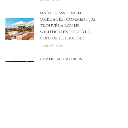
MA TERRASSE ENFIN
OMBRAGÉE : COMMENT J’AI
TROUVÉ LA BONNE
SOLUTION ENTRE STYLE,
CONFORT ET BUDGET
4 JUILLET 2026
CHAUFFAGE AU BOIS :
PERFORMANCE, ÉCONOMIES
ET IMPACT ÉCOLOGIQUE
POUR VOTRE LOGEMENT
20 FÉVRIER 2026
POWERPOINT EN 2026 :
POURQUOI LE DESIGN DE VOS
SUPPORTS EST DEVENU
VOTRE MEILLEUR LEVIER DE
CROISSANCE