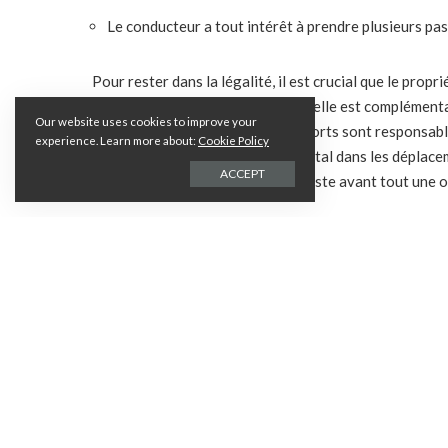
Le conducteur a tout intérêt à prendre plusieurs p
Pour rester dans la légalité, il est crucial que le propr
Cette pratique est assez récente, elle est complément
Our website uses cookies to improve your
plus en plus. En France, les transports sont responsab
experience. Learn more about:
Cookie Policy
Réduire son impact environnemental dans les déplaceme
ACCEPT
atmosphérique. Le covoiturage reste avant tout une op
Partager su
PARTAGES
Laisser une réponse
Votre adresse e-mail ne sera pas publiée.
Les champs obligatoires son