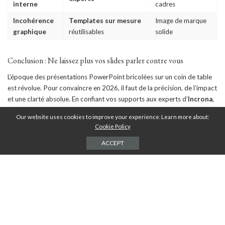
interne
cadres
Incohérence
Templates sur mesure
Image de marque
graphique
réutilisables
solide
Conclusion : Ne laissez plus vos slides parler contre vous
L’époque des présentations PowerPoint bricolées sur un coin de table
est révolue. Pour convaincre en 2026, il faut de la précision, de l’impact
et une clarté absolue. En confiant vos supports aux experts d’
Incrona
,
vous transformez une corvée technique en un atout stratégique majeur.
Our website uses cookies to improve your experience. Learn more about:
Cookie Policy
Comme le conclut Yev Yanovich :
« Votre PowerPoint est souvent la
ACCEPT
dernière chose que votre client voit avant de prendre sa décision. Assurez-
vous qu’elle soit mémorable. »
PARTAGES