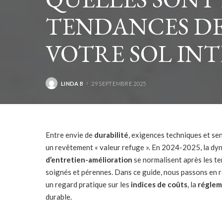
TENDANCES DE
VOTRE SOL INT
LINDA B
29 SEPTEMBRE 2025
POSTED
BY
Entre envie de
durabilité
, exigences techniques et sen
un revêtement « valeur refuge ». En 2024-2025, la dyn
d’entretien-amélioration
se normalisent après les te
soignés et pérennes. Dans ce guide, nous passons en 
un regard pratique sur les
indices de coûts
, la
réglem
durable.