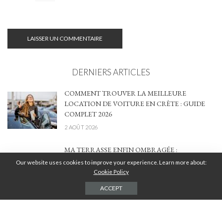
DERNIERS ARTICLES
COMMENT TROUVER LA MEILLEURE
LOCATION DE VOITURE EN CRÈTE : GUIDE
COMPLET 2026
2 AOÛT 2026
MA TERRASSE ENFIN OMBRAGÉE :
COMMENT J’AI TROUVÉ LA BONNE
Our website uses cookies to improve your experience. Learn more about:
SOLUTION ENTRE STYLE, CONFORT ET
Cookie Policy
BUDGET
ACCEPT
4 JUILLET 2026
CHAUFFAGE AU BOIS : PERFORMANCE,