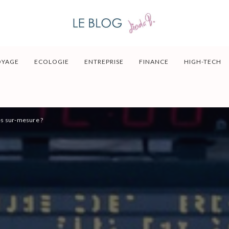
OYAGE
ECOLOGIE
ENTREPRISE
FINANCE
HIGH-TECH
es sur-mesure ?