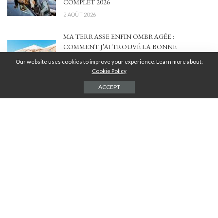
COMPLET 2026
2 AOÛT 2026
MA TERRASSE ENFIN OMBRAGÉE :
COMMENT J’AI TROUVÉ LA BONNE
SOLUTION ENTRE STYLE, CONFORT ET
Our website uses cookies to improve your experience. Learn more about:
BUDGET
Cookie Policy
4 JUILLET 2026
ACCEPT
CHAUFFAGE AU BOIS : PERFORMANCE,
ÉCONOMIES ET IMPACT ÉCOLOGIQUE POUR
VOTRE LOGEMENT
20 FÉVRIER 2026
POWERPOINT EN 2026 : POURQUOI LE
DESIGN DE VOS SUPPORTS EST DEVENU
VOTRE MEILLEUR LEVIER DE CROISSANCE
17 FÉVRIER 2026