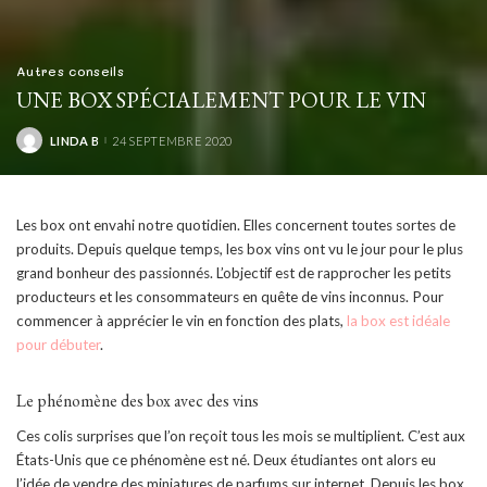
Autres conseils
UNE BOX SPÉCIALEMENT POUR LE VIN
LINDA B
24 SEPTEMBRE 2020
POSTED
BY
Les box ont envahi notre quotidien. Elles concernent toutes sortes de
produits. Depuis quelque temps, les box vins ont vu le jour pour le plus
grand bonheur des passionnés. L’objectif est de rapprocher les petits
producteurs et les consommateurs en quête de vins inconnus. Pour
commencer à apprécier le vin en fonction des plats,
la box est idéale
pour débuter
.
Le phénomène des box avec des vins
Ces colis surprises que l’on reçoit tous les mois se multiplient. C’est aux
États-Unis que ce phénomène est né. Deux étudiantes ont alors eu
l’idée de vendre des miniatures de parfums sur internet. Depuis les box