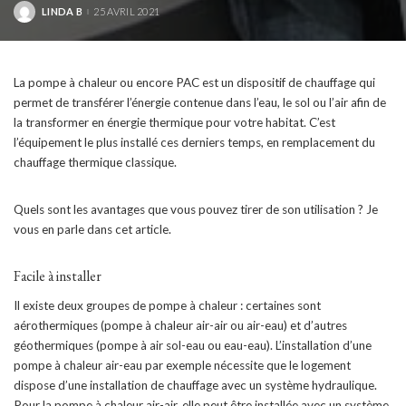
LINDA B
25 AVRIL 2021
POSTED
BY
La pompe à chaleur ou encore PAC est un dispositif de chauffage qui
permet de transférer l’énergie contenue dans l’eau, le sol ou l’air afin de
la transformer en énergie thermique pour votre habitat. C’est
l’équipement le plus installé ces derniers temps, en remplacement du
chauffage thermique classique.
Quels sont les avantages que vous pouvez tirer de son utilisation ? Je
vous en parle dans cet article.
Facile à installer
Il existe deux groupes de pompe à chaleur : certaines sont
aérothermiques (pompe à chaleur air-air ou air-eau) et d’autres
géothermiques (pompe à air sol-eau ou eau-eau). L’installation d’une
pompe à chaleur air-eau par exemple nécessite que le logement
dispose d’une installation de chauffage avec un système hydraulique.
Pour la pompe à chaleur air-air, elle peut être installée avec un système