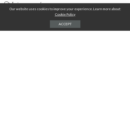
Laisser une réponse
Our website uses cookies to improve your experience. Learn more about:
Votre adresse e-mail ne sera pas publiée.
Les champs obligatoires sont indiqués
Cookie Policy
avec
*
ACCEPT