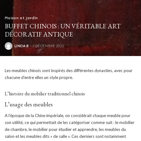
Maison et jardin
BUFFET CHINOIS : UN VÉRITABLE ART
DÉCORATIF ANTIQUE
LINDA B
7 DÉCEMBRE 2020
POSTED
BY
Les meubles chinois sont inspirés des différentes dynasties, avec pour
chacune d’entre elles un style propre.
L’histoire du mobilier traditionnel chinois
L’usage des meubles
A l’époque de la Chine impériale, on considérait chaque meuble pour
son utilité, ce qui permettait de les catégoriser comme suit : le mobilier
de chambre, le mobilier pour étudier et apprendre, les meubles du
salon et les meubles dits « de salle ». Ces derniers sont notamment