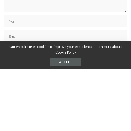
Our website uses cookies to improve your experience. Learn more about:
Cookie Policy
ACCEPT
Résoudre :
*
19 + 3 =
DERNIERS ARTICLES