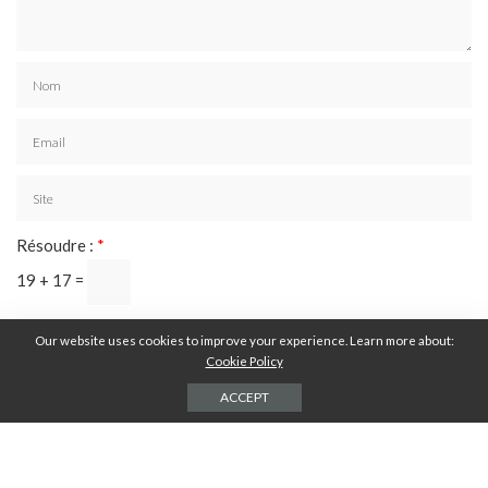
Résoudre :
*
19 + 17 =
Our website uses cookies to improve your experience. Learn more about:
Cookie Policy
ACCEPT
DERNIERS ARTICLES