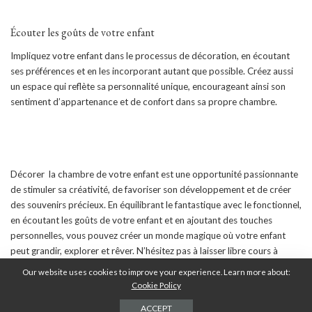
Écouter les goûts de votre enfant
Impliquez votre enfant dans le processus de décoration, en écoutant
ses préférences et en les incorporant autant que possible. Créez aussi
un espace qui reflète sa personnalité unique, encourageant ainsi son
sentiment d’appartenance et de confort dans sa propre chambre.
Décorer la chambre de votre enfant est une opportunité passionnante
de stimuler sa créativité, de favoriser son développement et de créer
des souvenirs précieux. En équilibrant le fantastique avec le fonctionnel,
en écoutant les goûts de votre enfant et en ajoutant des touches
personnelles, vous pouvez créer un monde magique où votre enfant
peut grandir, explorer et rêver. N’hésitez pas à laisser libre cours à
votre imagination et à celle de votre enfant pour créer un espace qui
Our website uses cookies to improve your experience. Learn more about:
sera non seulement beau mais aussi significatif pour les années à venir.
Cookie Policy
ACCEPT