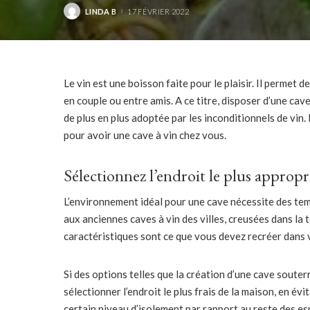
LINDA B
17 FÉVRIER 2022
POSTED
BY
Le vin est une boisson faite pour le plaisir. Il permet d
en couple ou entre amis. A ce titre, disposer d’une cav
de plus en plus adoptée par les inconditionnels de vin
pour avoir une cave à vin chez vous.
Sélectionnez l’endroit le plus appropr
L’environnement idéal pour une cave nécessite des tem
aux anciennes caves à vin des villes, creusées dans la
caractéristiques sont ce que vous devez recréer dans v
Si des options telles que la création d’une cave souter
sélectionner l’endroit le plus frais de la maison, en év
certain niveau d’isolement par rapport au reste des es