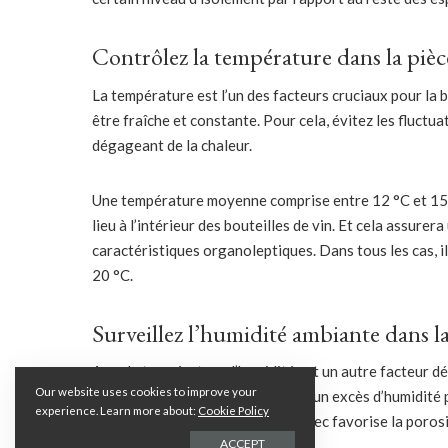
Contrôlez la température dans la pièc
La température est l’un des facteurs cruciaux pour la 
être fraîche et constante. Pour cela, évitez les fluctu
dégageant de la chaleur.
Une température moyenne comprise entre 12 °C et 15 °C
lieu à l’intérieur des bouteilles de vin. Et cela assure
caractéristiques organoleptiques. Dans tous les cas, i
20 °C.
Surveillez l’humidité ambiante dans l
Avec la température, l’humidité est un autre facteur dé
Our website uses cookies to improve your
achetés lors d’une
promotion vin
, un excès d’humidité
experience. Learn more about:
Cookie Policy
tandis qu’un environnement très sec favorise la porosi
ACCEPT
fuites de vin ou d’oxygène.