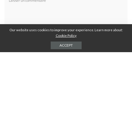
Our website uses cookies to improve your experience. Learn more about:
Cookie Policy
ACCEPT
Résoudre :
*
18 + 19 =