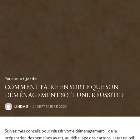
Maison et jardin
COMMENT FAIRE EN SORTE QUE SON
DÉMÉNAGEMENT SOIT UNE RÉUSSITE ?
LINDA B
14 SEPTEMBRE 2020
POSTED
BY
Suivez mes conseils pour réussir votre déménagement – de la
préparation des semaines avant, au déballage des cartons. Jetez un œil