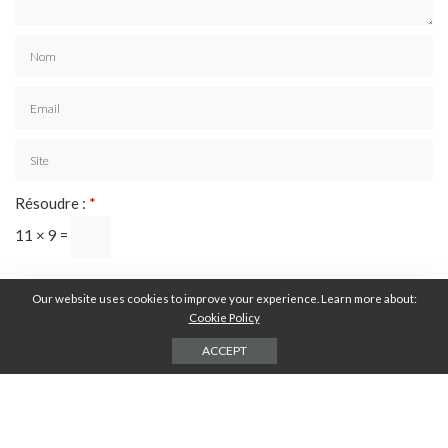
Résoudre :
*
11 × 9 =
Our website uses cookies to improve your experience. Learn more about:
Cookie Policy
ACCEPT
DERNIERS ARTICLES
COMMENT TROUVER LA MEILLEURE