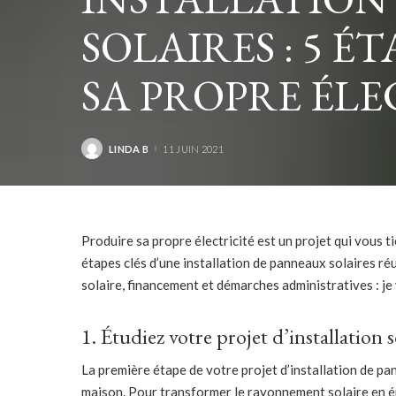
SOLAIRES : 5 
SA PROPRE ÉLE
LINDA B
11 JUIN 2021
POSTED
BY
Produire sa propre électricité est un projet qui vous t
étapes clés d’une installation de panneaux solaires réuss
solaire, financement et démarches administratives : je
1. Étudiez votre projet d’installation s
La première étape de votre projet d’installation de pa
maison. Pour transformer le rayonnement solaire en éne