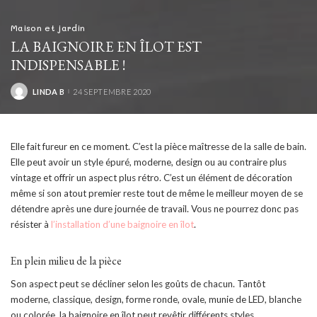
Maison et jardin
LA BAIGNOIRE EN ÎLOT EST
INDISPENSABLE !
LINDA B
24 SEPTEMBRE 2020
POSTED
BY
Elle fait fureur en ce moment. C’est la pièce maîtresse de la salle de bain.
Elle peut avoir un style épuré, moderne, design ou au contraire plus
vintage et offrir un aspect plus rétro. C’est un élément de décoration
même si son atout premier reste tout de même le meilleur moyen de se
détendre après une dure journée de travail. Vous ne pourrez donc pas
résister à
l’installation d’une baignoire en îlot
.
En plein milieu de la pièce
Son aspect peut se décliner selon les goûts de chacun. Tantôt
moderne, classique, design, forme ronde, ovale, munie de LED, blanche
ou colorée, la baignoire en îlot peut revêtir différents styles.