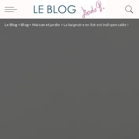
Le Blog
>
Blog
>
Maison et jardin
>
La baignoire en îlot est indispensable !