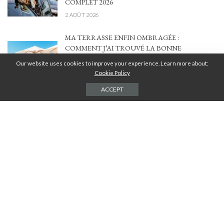
COMPLET 2026
2 AOÛT 2026
MA TERRASSE ENFIN OMBRAGÉE :
COMMENT J’AI TROUVÉ LA BONNE
SOLUTION ENTRE STYLE, CONFORT ET
Our website uses cookies to improve your experience. Learn more about:
BUDGET
Cookie Policy
4 JUILLET 2026
ACCEPT
CHAUFFAGE AU BOIS : PERFORMANCE,
ÉCONOMIES ET IMPACT ÉCOLOGIQUE POUR
VOTRE LOGEMENT
20 FÉVRIER 2026
POWERPOINT EN 2026 : POURQUOI LE
DESIGN DE VOS SUPPORTS EST DEVENU
VOTRE MEILLEUR LEVIER DE CROISSANCE
17 FÉVRIER 2026