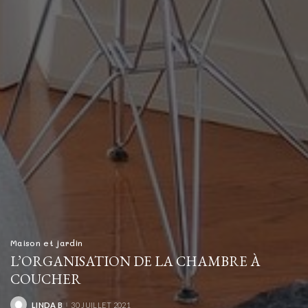
Maison et jardin
L’ORGANISATION DE LA CHAMBRE À
COUCHER
LINDA B
30 JUILLET 2021
POSTED