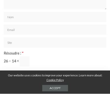
Résoudre :
*
26 − 14 =
Our website uses cookies to improve your experience. Learn more about:
Cookie Policy
ACCEPT
DERNIERS ARTICLES