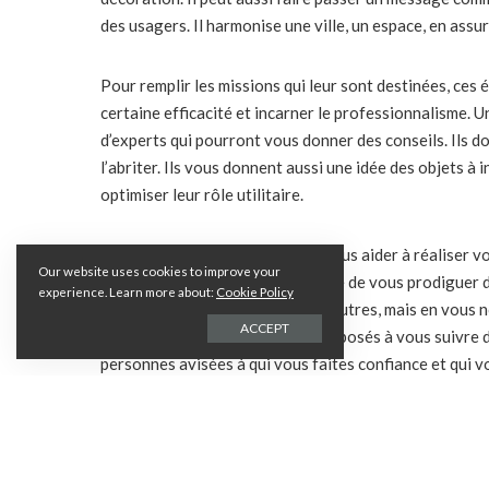
des usagers. Il harmonise une ville, un espace, en ass
Pour remplir les missions qui leur sont destinées, ces 
certaine efficacité et incarner le professionnalisme. 
d’experts qui pourront vous donner des conseils. Ils doi
l’abriter. Ils vous donnent aussi une idée des objets à 
optimiser leur rôle utilitaire.
Ces concepteurs doivent aussi vous aider à réaliser v
Our website uses cookies to improve your
budget. Ils doivent être en mesure de vous prodiguer d
experience. Learn more about:
Cookie Policy
d’installation de signalétique et autres, mais en vous 
ACCEPT
C’est des spécialistes qui sont disposés à vous suivre 
personnes avisées à qui vous faites confiance et qui v
L’expérience et la créativité des desig
Vu l’importance capitale de ces
équipements de l’esp