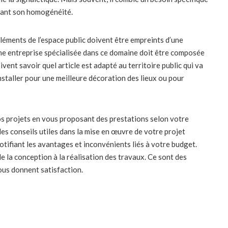
urant son homogénéité.
éléments de l’espace public doivent être empreints d’une
Une entreprise spécialisée dans ce domaine doit être composée
vent savoir quel article est adapté au territoire public qui va
installer pour une meilleure décoration des lieux ou pour
os projets en vous proposant des prestations selon votre
es conseils utiles dans la mise en œuvre de votre projet
notifiant les avantages et inconvénients liés à votre budget.
de la conception à la réalisation des travaux. Ce sont des
ous donnent satisfaction.
ners
ace public
, leurs concepteurs et les graphistes doivent être des