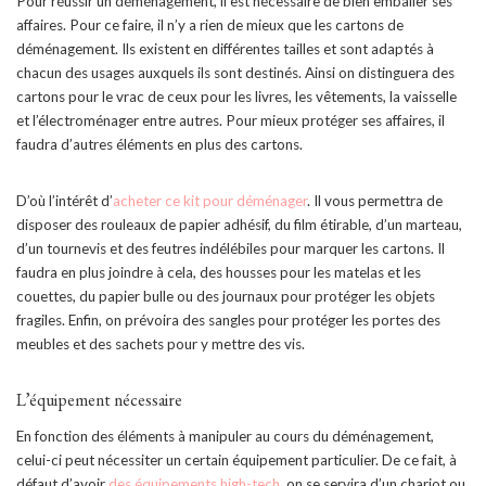
Pour réussir un déménagement, il est nécessaire de bien emballer ses
affaires. Pour ce faire, il n’y a rien de mieux que les cartons de
déménagement. Ils existent en différentes tailles et sont adaptés à
chacun des usages auxquels ils sont destinés. Ainsi on distinguera des
cartons pour le vrac de ceux pour les livres, les vêtements, la vaisselle
et l’électroménager entre autres. Pour mieux protéger ses affaires, il
faudra d’autres éléments en plus des cartons.
D’où l’intérêt d’
acheter ce kit pour déménager
. Il vous permettra de
disposer des rouleaux de papier adhésif, du film étirable, d’un marteau,
d’un tournevis et des feutres indélébiles pour marquer les cartons. Il
faudra en plus joindre à cela, des housses pour les matelas et les
couettes, du papier bulle ou des journaux pour protéger les objets
fragiles. Enfin, on prévoira des sangles pour protéger les portes des
meubles et des sachets pour y mettre des vis.
L’équipement nécessaire
En fonction des éléments à manipuler au cours du déménagement,
celui-ci peut nécessiter un certain équipement particulier. De ce fait, à
défaut d’avoir
des équipements high-tech
, on se servira d’un chariot ou