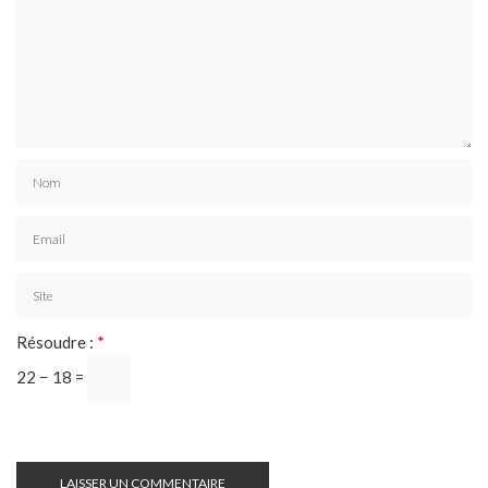
Résoudre :
*
22 − 18 =