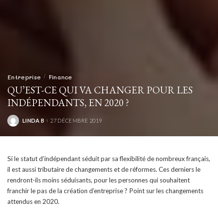
Entreprise
Finance
QU’EST-CE QUI VA CHANGER POUR LES
INDÉPENDANTS, EN 2020 ?
LINDA B
27 DÉCEMBRE 2019
POSTED
BY
Si le statut d’indépendant séduit par sa flexibilité de nombreux français,
il est aussi tributaire de changements et de réformes. Ces derniers le
rendront-ils moins séduisants, pour les personnes qui souhaitent
franchir le pas de la création d’entreprise ? Point sur les changements
attendus en 2020.