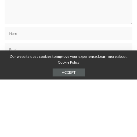
Our website uses cookies to improve your experience. Learn more about:
Cookie Policy
ACCEPT
Résoudre :
*
23 + 30 =