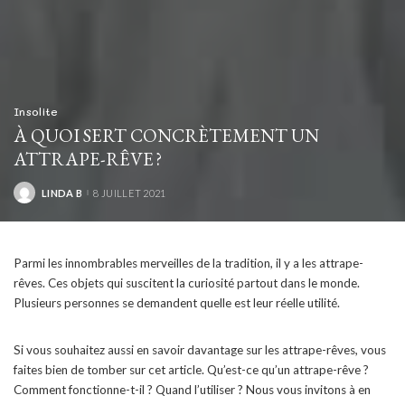
Insolite
À QUOI SERT CONCRÈTEMENT UN
ATTRAPE-RÊVE ?
LINDA B
8 JUILLET 2021
POSTED
BY
Parmi les innombrables merveilles de la tradition, il y a les attrape-
rêves. Ces objets qui suscitent la curiosité partout dans le monde.
Plusieurs personnes se demandent quelle est leur réelle utilité.
Si vous souhaitez aussi en savoir davantage sur les attrape-rêves, vous
faites bien de tomber sur cet article. Qu’est-ce qu’un attrape-rêve ?
Comment fonctionne-t-il ? Quand l’utiliser ? Nous vous invitons à en