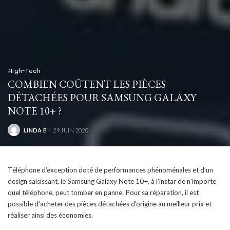
High-Tech
COMBIEN COÛTENT LES PIÈCES
DÉTACHÉES POUR SAMSUNG GALAXY
NOTE 10+ ?
LINDA B
29 JUIN 2020
POSTED
BY
Téléphone d’exception doté de performances phénoménales et d’un
design saisissant, le Samsung Galaxy Note 10+, à l’instar de n’importe
quel téléphone, peut tomber en panne. Pour sa réparation, il est
possible d’acheter des pièces détachées d’origine au meilleur prix et
réaliser ainsi des économies.