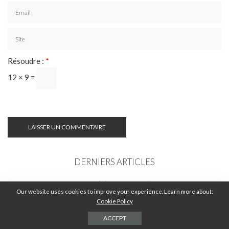
Résoudre :
*
12 × 9 =
DERNIERS ARTICLES
COMMENT TROUVER LA MEILLEURE
Our website uses cookies to improve your experience. Learn more about:
LOCATION DE VOITURE EN CRÈTE : GUIDE
Cookie Policy
COMPLET 2026
ACCEPT
2 AOÛT 2026