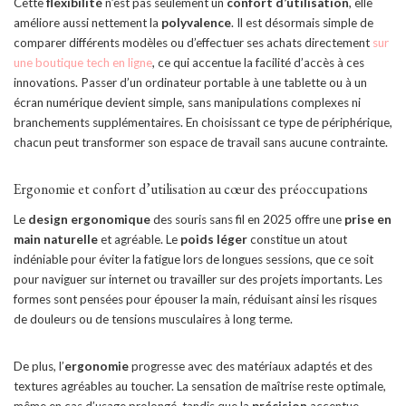
Cette
flexibilité
n’est pas seulement un
confort d’utilisation
, elle
améliore aussi nettement la
polyvalence
. Il est désormais simple de
comparer différents modèles ou d’effectuer ses achats directement
sur
une boutique tech en ligne
, ce qui accentue la facilité d’accès à ces
innovations. Passer d’un ordinateur portable à une tablette ou à un
écran numérique devient simple, sans manipulations complexes ni
branchements supplémentaires. En choisissant ce type de périphérique,
chacun peut transformer son espace de travail sans aucune contrainte.
Ergonomie et confort d’utilisation au cœur des préoccupations
Le
design ergonomique
des souris sans fil en 2025 offre une
prise en
main naturelle
et agréable. Le
poids léger
constitue un atout
indéniable pour éviter la fatigue lors de longues sessions, que ce soit
pour naviguer sur internet ou travailler sur des projets importants. Les
formes sont pensées pour épouser la main, réduisant ainsi les risques
de douleurs ou de tensions musculaires à long terme.
De plus, l’
ergonomie
progresse avec des matériaux adaptés et des
textures agréables au toucher. La sensation de maîtrise reste optimale,
même en cas d’usage prolongé, tandis que la
précision
accentue