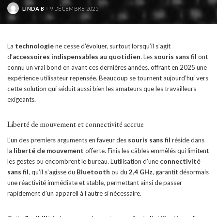
LINDA B
9 DÉCEMBRE 2025
POSTED
BY
La
technologie
ne cesse d’évoluer, surtout lorsqu’il s’agit
d’
accessoires indispensables au quotidien
. Les
souris sans fil
ont
connu un vrai bond en avant ces dernières années, offrant en 2025 une
expérience utilisateur repensée. Beaucoup se tournent aujourd’hui vers
cette solution qui séduit aussi bien les amateurs que les travailleurs
exigeants.
Liberté de mouvement et connectivité accrue
L’un des premiers arguments en faveur des
souris sans fil
réside dans
la
liberté de mouvement
offerte. Finis les câbles emmêlés qui limitent
les gestes ou encombrent le bureau. L’utilisation d’une
connectivité
sans fil
, qu’il s’agisse du
Bluetooth
ou du
2,4 GHz
, garantit désormais
une réactivité immédiate et stable, permettant ainsi de passer
rapidement d’un appareil à l’autre si nécessaire.