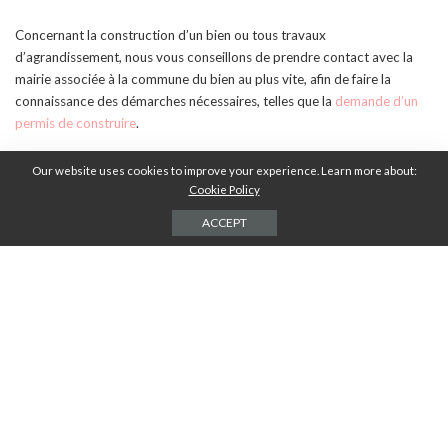
Concernant la construction d’un bien ou tous travaux
d’agrandissement, nous vous conseillons de prendre contact avec la
mairie associée à la commune du bien au plus vite, afin de faire la
connaissance des démarches nécessaires, telles que la
demande d’un
permis de construire
.
Our website uses cookies to improve your experience. Learn more about:
PARTAGES
Cookie Policy
ACCEPT
Laisser une réponse
Votre adresse e-mail ne sera pas publiée.
Les champs obligatoires sont indiqués
avec
*