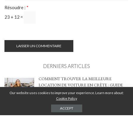
Résoudre :
*
23 + 12 =
DERNIERS ARTICLES
COMMENT TROUVER LA MEILLEURE
LOCATION DE VOITURE EN CRÈTE : GUIDE
COMPLET 2026
Our website uses cookies to improve your experience. Learn more about:
Cookie Policy
2 AOÛT 2026
ACCEPT
MA TERRASSE ENFIN OMBRAGÉE :
COMMENT J’AI TROUVÉ LA BONNE
SOLUTION ENTRE STYLE, CONFORT ET
BUDGET