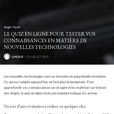
High-Tech
LE QUIZ EN LIGNE POUR TESTER VOS
CONNAISSANCES EN MATIÈRE DE
NOUVELLES TECHNOLOGIES
LINDA B
23 JUILLET 2020
POSTED
BY
Les nouvelles technologies sont un domaine en perpétuelle évolution.
Ce qui est valable aujourd’hui, ne l’est plus le lendemain. Pour
approfondir vos connaissances sur le sujet et les maîtriser sur le bout
des doigts, le quiz en ligne reste une manière ludique d’y arriver.
Un test d’auto-évaluation à réaliser en quelques clics