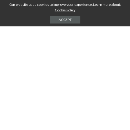
Our website uses cookies to improve your experience. Learn more about:
Cookie Policy
ACCEPT
Résoudre :
*
16 − 13 =