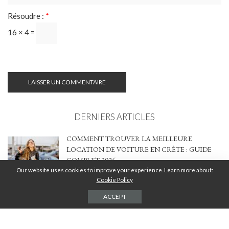
Résoudre :
*
16 × 4 =
DERNIERS ARTICLES
COMMENT TROUVER LA MEILLEURE
LOCATION DE VOITURE EN CRÈTE : GUIDE
COMPLET 2026
Our website uses cookies to improve your experience. Learn more about:
2 AOÛT 2026
Cookie Policy
MA TERRASSE ENFIN OMBRAGÉE :
ACCEPT
COMMENT J’AI TROUVÉ LA BONNE
SOLUTION ENTRE STYLE, CONFORT ET
BUDGET