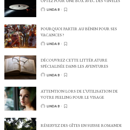
OPTEZ POUR UNE BOX AVEC DES VINYLES
LINDA B
POSTED
BY
POURQUOI PARTIR AU BÉNIN POUR SES
VACANCES ?
LINDA B
POSTED
BY
DÉCOUVREZ CETTE LITTÉRATURE
SPÉCIALISÉE DANS LES AVENTURES
LINDA B
POSTED
BY
ATTENTION LORS DE L’UTILISATION DE
VOTRE PEELING POUR LE VISAGE
LINDA B
POSTED
BY
RÉSERVEZ DES GÎTES EN SUISSE ROMANDE