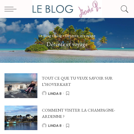
Le Blog
>
Blog
>
Détente et voyage
Détente et voyage
TOUT CE QUE TU VEUX SAVOIR SUR
L’HOVERKART
LINDA B
POSTED
BY
COMMENT VISITER LA CHAMPAGNE-
ARDENNE ?
LINDA B
POSTED
BY